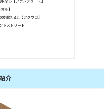
買取なら【ブランデュース】
ドオル】
000種類以上【フクウロ】
ンドストリート
紹介